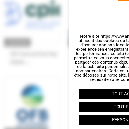
Notre site
https://www.an
utilisent des cookies ou t
Panneau de gestion des cookie
ASSOCIATION
BUREAU D'ÉTUDES
d’assurer son bon foncti
expérience (en enregistrant
CPIE Terres de l’Eure Pays
Aquascop
les performances du site (e
permettre de vous connecter 
d’Ouche –…
partager des contenus depuis 
de la publicité personnalis
nos partenaires. Certains t
être déposés sur notre site.
nécessite votre con
TOUT A
TOUT R
PERSON