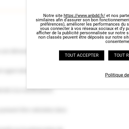
s
Notre site
https://www.anbdd.fr/
et nos parte
similaires afin d’assurer son bon fonctionnement
préférences), améliorer les performances du si
vous connecter à vos réseaux sociaux et d’y pa
afficher de la publicité personnalisée sur notre 
non classés peuvent être déposés sur notre sit
consentemen
s une démarche globale et
TOUT ACCEPTER
TOUT R
nt agent doivent être très
Politique de
mité à la manifestation.
puissent être valorisées dans