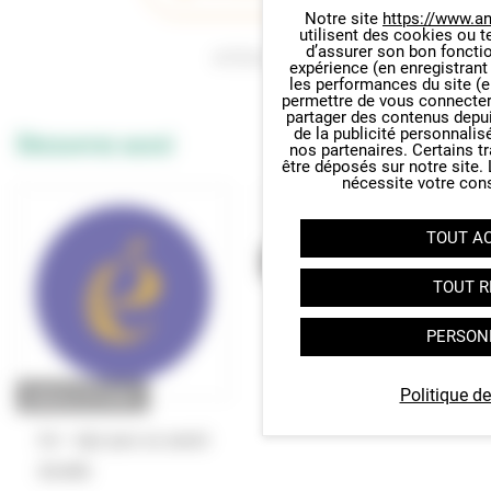
Notre site
https://www.an
utilisent des cookies ou t
Panneau de gestion des cookie
d’assurer son bon foncti
Retour
expérience (en enregistrant
les performances du site (e
permettre de vous connecter 
partager des contenus depuis 
de la publicité personnalis
Découvrez aussi
nos partenaires. Certains t
être déposés sur notre site.
nécessite votre con
TOUT A
ASSOCIATION
TOUT R
Conservatoire d’espaces
naturels Normandie – CEN
PERSON
Normandie
Politique de
BUREAU D'ÉTUDES
Evi – Agir pour un avenir
durable