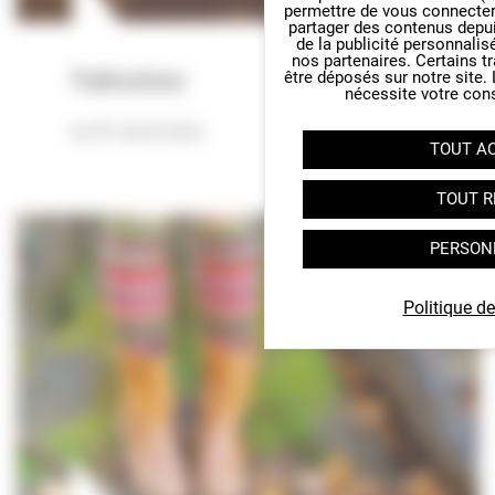
permettre de vous connecter 
partager des contenus depuis 
de la publicité personnalis
nos partenaires. Certains t
Publications
être déposés sur notre site.
nécessite votre con
En savoir plus
TOUT A
TOUT R
PERSON
Politique de