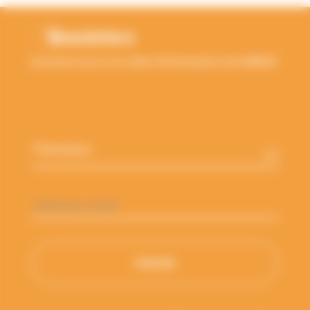
Newsletters
Inscrivez-vous à la Lettre d'information de l'ANBDD
Thématique
*
Adresse
e-
mail
*