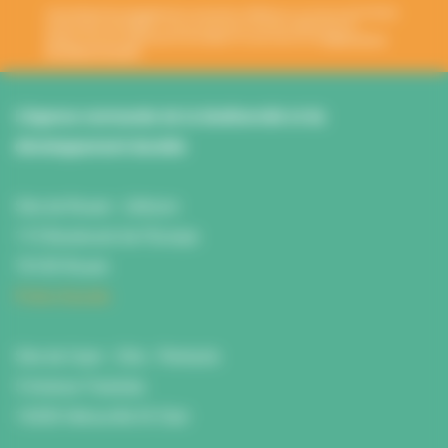
Votre adresse de messagerie est uniquement utilisée pour vous envoyer les lettres
d'information de l'ANBDD. Vous pouvez à tout moment utiliser le lien de
désabonnement intégré dans la newsletter. En savoir plus sur la
gestion de vos
données et vos droits
.
L’Agence normande de la biodiversité et du
développement durable
Site de Rouen : L'Atrium
115 Boulevard de l’Europe
76100 Rouen
Fiche d'accès
Site de Caen : Citis - Pentacle
5 Avenue Tsukuba
14200 Hérouville St Clair