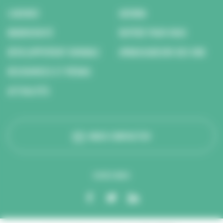
L’AGENCE
AGENDA
BIODIVERSITÉ
REPÉRÉ POUR VOUS
DÉVELOPPEMENT DURABLE
AMBASSADEURS DES ODD
RESSOURCES ET MÉDIAS
ACTUALITÉS
NOUS CONTACTER
SUIVEZ-NOUS