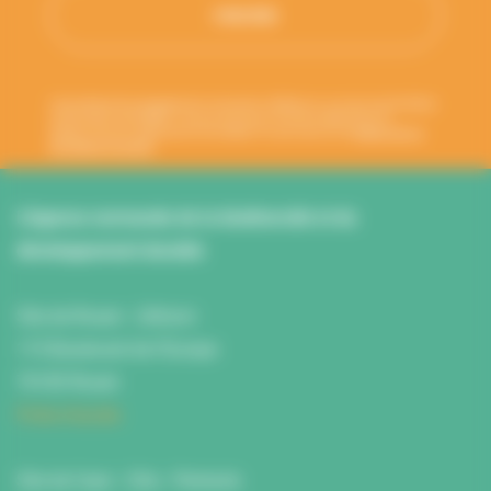
Votre adresse de messagerie est uniquement utilisée pour vous envoyer les lettres
d'information de l'ANBDD. Vous pouvez à tout moment utiliser le lien de
désabonnement intégré dans la newsletter. En savoir plus sur la
gestion de vos
données et vos droits
.
L’Agence normande de la biodiversité et du
développement durable
Site de Rouen : L'Atrium
115 Boulevard de l’Europe
76100 Rouen
Fiche d'accès
Site de Caen : Citis - Pentacle