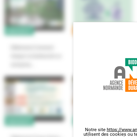
BIODIVERSITÉ
DÉVELOPPEMENT DURABLE
[Webinaire] Comment
[Webinaire] Normandie en
intégrer la biodiversité en
Transition : le fonds…
entreprise…
BIODIVERSITÉ
BIODIVERSITÉ
Notre site
https://www.an
utilisent des cookies ou t
Panneau de gestion des cookie