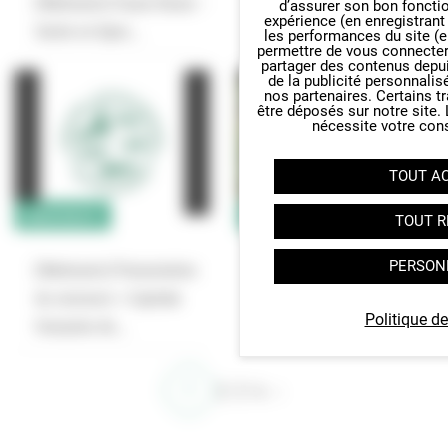
[Webinaire] Faune Route –
[Webinaire] Présentation
d’assurer son bon foncti
expérience (en enregistrant
Saisie en ligne…
de Faune Route et de…
les performances du site (e
permettre de vous connecter 
partager des contenus depuis 
de la publicité personnalis
nos partenaires. Certains t
être déposés sur notre site.
nécessite votre con
TOUT A
BIODIVERSITÉ
BIODIVERSITÉ & TERRITOIRES
TOUT R
PERSON
[Webinaire] Présentation
[Webinaire] Ma commune
du concours « Capitale
de demain Intégrer les…
Politique de
française de…
1
2
3
4
›