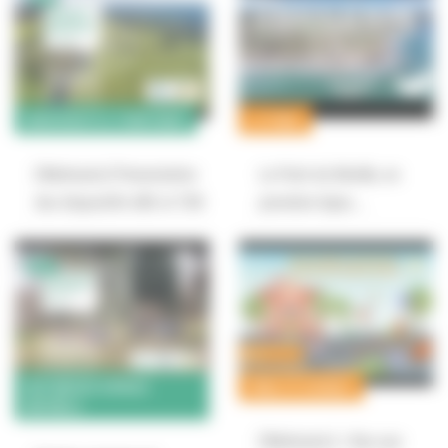
BIODIVERSITÉ & TERRITOIRES
LITTORAL
[Webinaire] Présentation
La Point de Néville, en
des dispositifs ABC et TEN
première ligne…
GESTION DES ESPACES
MOBILITÉ DURABLE
NATURELS
[Webinaire] « Rue aux