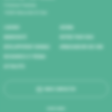
5 Avenue Tsukuba
14200 Hérouville St Clair
L’AGENCE
AGENDA
BIODIVERSITÉ
REPÉRÉ POUR VOUS
DÉVELOPPEMENT DURABLE
AMBASSADEURS DES ODD
RESSOURCES ET MÉDIAS
ACTUALITÉS
NOUS CONTACTER
SUIVEZ-NOUS