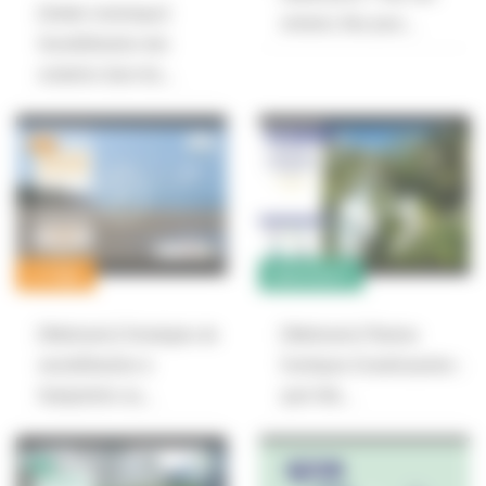
[Atelier technique]
enfants, Rue pour…
Sensibilisation des
scolaires dans les…
LITTORAL
BIODIVERSITÉ
[Webinaire] Stratégies de
[Webinaire] Plantes
sensibilisation à
Exotiques Envahissantes :
l’adaptation au…
quel rôle…