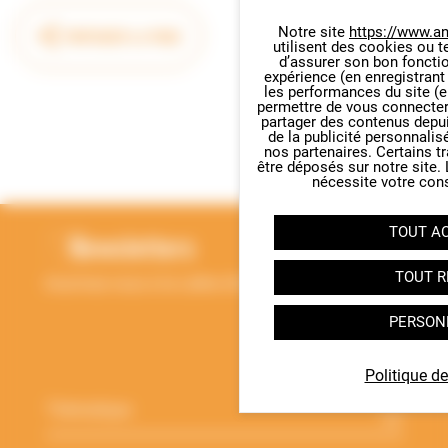
Notre site
https://www.an
PARTAGER LA PAGE
utilisent des cookies ou t
Panneau de gestion des cookie
d’assurer son bon foncti
expérience (en enregistrant
les performances du site (e
permettre de vous connecter 
partager des contenus depuis 
de la publicité personnalis
nos partenaires. Certains t
être déposés sur notre site.
nécessite votre con
RETOUR EN HAUT
TOUT A
Newsletters
TOUT R
Inscrivez-vous à la Lettre d'information de l'ANBDD
PERSON
Thématique
*
Politique de