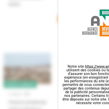
thèmes
MOBILITÉ DURABLE
5
JUIN
2020
Les lauréats du 3e Appel à
projets…
Notre site
https://www.an
utilisent des cookies ou t
Panneau de gestion des cookie
d’assurer son bon foncti
expérience (en enregistrant
les performances du site (e
ESPÈCES & HABITATS
permettre de vous connecter 
partager des contenus depuis 
de la publicité personnalis
9
JUILLET
2026
nos partenaires. Certains t
être déposés sur notre site.
Préserver la biodiversité
nécessite votre con
marine et littorale en…