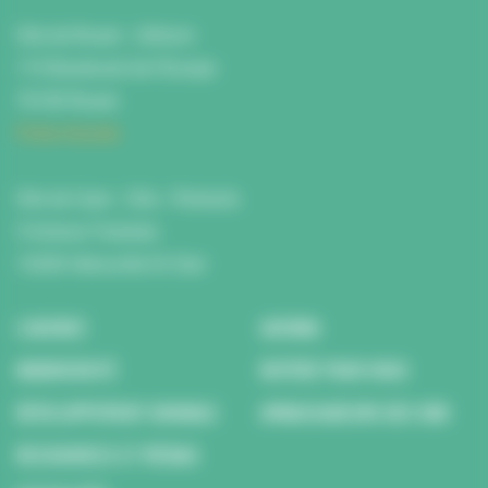
Site de Rouen : L'Atrium
115 Boulevard de l’Europe
76100 Rouen
Fiche d'accès
Site de Caen : Citis - Pentacle
5 Avenue Tsukuba
14200 Hérouville St Clair
L’AGENCE
AGENDA
BIODIVERSITÉ
REPÉRÉ POUR VOUS
DÉVELOPPEMENT DURABLE
AMBASSADEURS DES ODD
RESSOURCES ET MÉDIAS