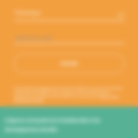
Adresse
e-
mail
*
Votre adresse de messagerie est uniquement utilisée pour vous envoyer les lettres
d'information de l'ANBDD. Vous pouvez à tout moment utiliser le lien de
désabonnement intégré dans la newsletter. En savoir plus sur la
gestion de vos
données et vos droits
.
L’Agence normande de la biodiversité et du
développement durable