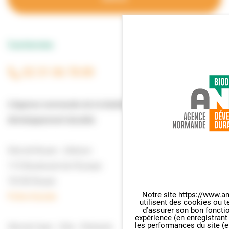
Coordonnées
02 31 06 78 89
L’Agence normande de la biodiversité et du
développement durable
Site de Rouen : L'Atrium
115 Boulevard de l’Europe
76100 Rouen
Notre site
https://www.an
Fiche d'accès
utilisent des cookies ou t
Panneau de gestion des cookie
d’assurer son bon foncti
expérience (en enregistrant
les performances du site (e
Site de Caen : Citis - Pentacle