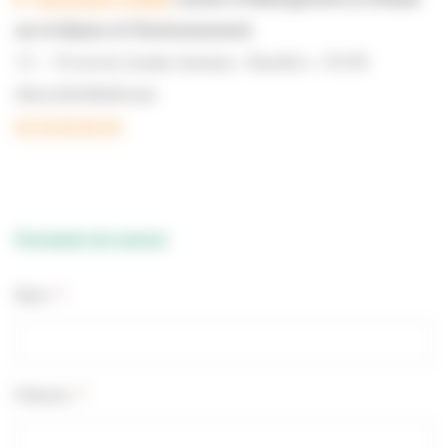
sur la Nature et l’Environnement
)
12 – 18 rue du musée, hameau « Bouillot », 76190
Allouville-Bellefosse
02 35 96 06 54
Formulaire de contact
Nom
*
Prénom
*