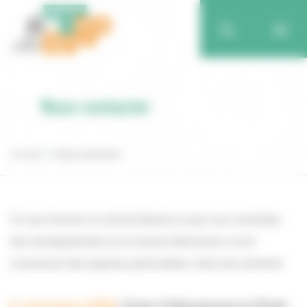
Nous contacter
Accueil
Nous contacter
Si vous trouvez un animal blessé ou que vous souhaitez
des renseignements sur la bonne démarche à avoir
concernant des espèces particulières, merci de contacter :
Association CHÊNE
(
Centre d’Hébergement et d’Etude