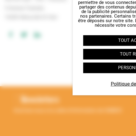
permettre de vous connecter 
partager des contenus depuis 
5 Avenue Tsukuba
de la publicité personnalis
nos partenaires. Certains t
14200 Hérouville St Clair
être déposés sur notre site.
nécessite votre con
TOUT A
TOUT R
PERSON
RETOUR EN HAUT
Politique de
Newsletters
Inscrivez-vous à la Lettre d'information de l'ANBDD
Thématique
*