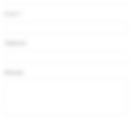
E-mail
*
Téléphone
Message
RGPD
*