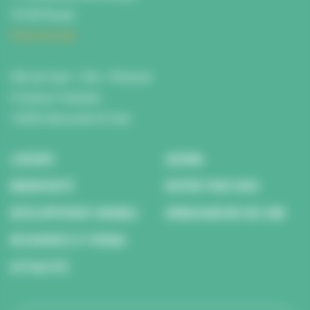
76100 Rouen
Fiche d'accès
Site de Caen : Citis - Pentacle
5 Avenue Tsukuba
14200 Hérouville St Clair
L’AGENCE
AGENDA
BIODIVERSITÉ
REPÉRÉ POUR VOUS
DÉVELOPPEMENT DURABLE
AMBASSADEURS DES ODD
RESSOURCES ET MÉDIAS
ACTUALITÉS