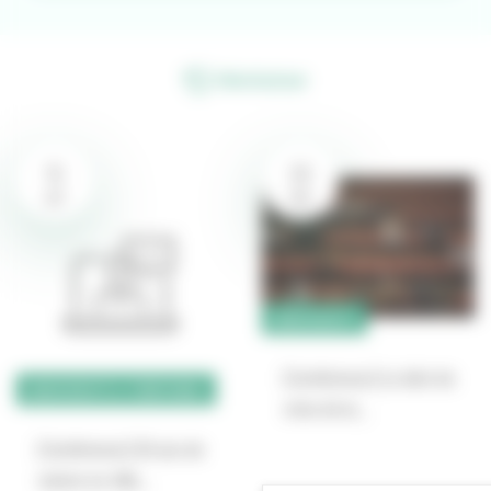
Réinitialiser
15
26
SEP
NOV
BIODIVERSITÉ
[Conférence] Le déni de
BIODIVERSITÉ & TERRITOIRES
crise de la…
[Conférence] 20 ans de
nature en ville…