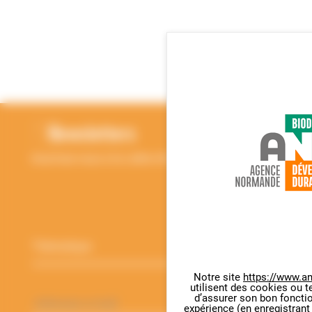
RETOUR EN HAUT
Newsletters
Inscrivez-vous à la Lettre d'information de l'ANBDD
Thématique
*
Notre site
https://www.an
Adresse
utilisent des cookies ou t
Panneau de gestion des cookie
e-
d’assurer son bon foncti
expérience (en enregistrant
mail
*