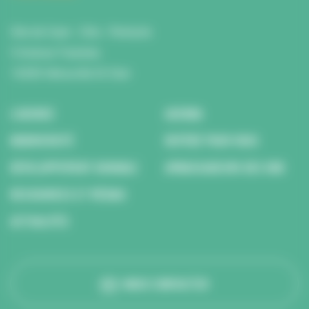
Site de Caen : Citis - Pentacle
5 Avenue Tsukuba
14200 Hérouville St Clair
L’AGENCE
AGENDA
BIODIVERSITÉ
REPÉRÉ POUR VOUS
DÉVELOPPEMENT DURABLE
AMBASSADEURS DES ODD
RESSOURCES ET MÉDIAS
ACTUALITÉS
NOUS CONTACTER