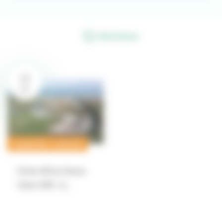
Réinitialiser
29
SEP
CHANGEMENT CLIMATIQUE
[Visite DDTour] Basse
Saâne 2050 : le…