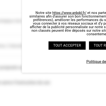
s
Notre site
https://www.anbdd.fr/
et nos parte
similaires afin d’assurer son bon fonctionnement
cologique dans les
préférences), améliorer les performances du si
vous connecter à vos réseaux sociaux et d’y pa
afficher de la publicité personnalisée sur notre 
non classés peuvent être déposés sur notre sit
consentemen
oires, 5 décembre 2022
TOUT ACCEPTER
TOUT R
Politique de
 proposés aux collectivités
suivre l’instruction de son