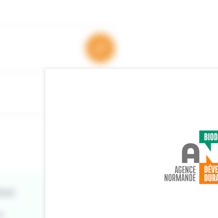
ntact
e