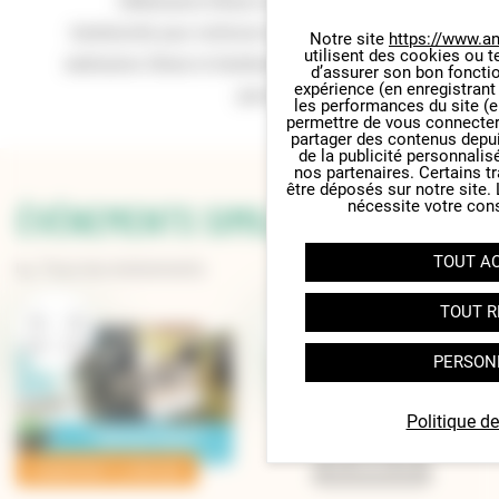
[Webinaire] Climat et agriculture : restaurer la
biodiversité pour renforcer la résilience- #4 Cycle de
Notre site
https://www.an
utilisent des cookies ou t
webinaires Climat et biodiversité : enjeux et solutions
Panneau de gestion des cookie
d’assurer son bon foncti
expérience (en enregistrant
pour les territoires franciliens
les performances du site (e
permettre de vous connecter 
partager des contenus depuis 
de la publicité personnalis
nos partenaires. Certains t
être déposés sur notre site.
nécessite votre con
ÉVÉNEMENTS SIMILAIRES
TOUT A
Tous les événements
TOUT R
28
25
28
AOÛT
AOÛT
AOÛT
PERSON
Politique de
CHANGEMENT CLIMATIQUE