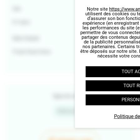
Lieu
Notre site
https://www.an
utilisent des cookies ou t
Panneau de gestion des cookie
d’assurer son bon foncti
En ligne
expérience (en enregistrant
les performances du site (e
permettre de vous connecter 
partager des contenus depuis 
Votre Contact
de la publicité personnalis
nos partenaires. Certains t
être déposés sur notre site.
Projet Resp'Haies
nécessite votre con
TOUT A
TOUT R
Types de contenu
PERSON
Webinaire
Politique de