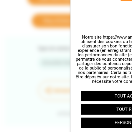
Plus d’informations
Notre site
https://www.an
utilisent des cookies ou t
Panneau de gestion des cookie
d’assurer son bon foncti
Types de contenu
expérience (en enregistrant
les performances du site (e
permettre de vous connecter 
Actualités Normandie
partager des contenus depuis 
de la publicité personnalis
nos partenaires. Certains t
être déposés sur notre site.
nécessite votre con
PARTAGER LA PAGE
TOUT A
TOUT R
Retour
PERSON