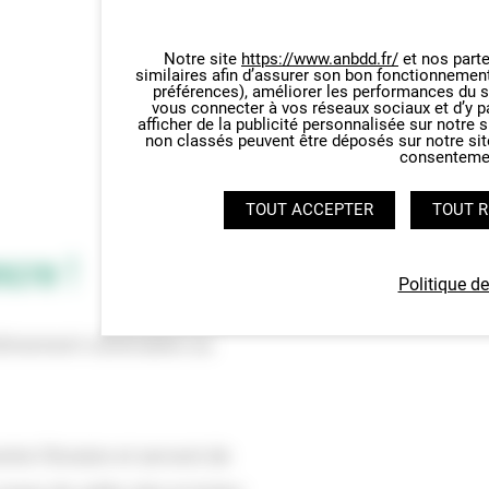
s
Notre site
https://www.anbdd.fr/
et nos parte
similaires afin d’assurer son bon fonctionnement
préférences), améliorer les performances du si
vous connecter à vos réseaux sociaux et d’y pa
afficher de la publicité personnalisée sur notre 
non classés peuvent être déposés sur notre sit
consentemen
TOUT ACCEPTER
TOUT R
ncre !
Politique de
trêmement vulnérables au
ntre l’érosion et servent de