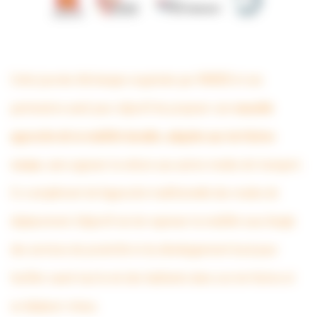
Cette journée d’échanges organisée par l’ANBDD et ses
partenaires avait pour objectif de proposer une
nouvelle
approche de la mobilité durable, adaptée aux territoires
ruraux
, sans opposer la voiture aux autres modes de transport.
En complément de l’approche traditionnelle des modes de
déplacement, l’objectif est de repenser la mobilité sous l’angle
des services de proximité et du développement local pour
faciliter avant tout la vie des habitants dans ces territoires et
se déplacer mieux.