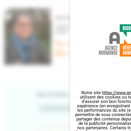
Anne-Sophie De Besses
CHARGÉE DE MISSION DÉVELOPPEMENT
DURABLE
06 40 73 97 99
Envoyer un e-mail
Notre site
https://www.an
Types de contenu
utilisent des cookies ou t
Panneau de gestion des cookie
d’assurer son bon foncti
expérience (en enregistrant
Evènement Normandie
les performances du site (e
permettre de vous connecter 
partager des contenus depuis 
de la publicité personnalis
nos partenaires. Certains t