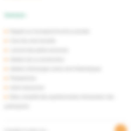
Sommaire :
Rappel sur le programme de la journée
Vous les avez écoutés
Journal des petite annonces
Ateliers de co-construction
Ateliers d’échanges autour de 8 thématiques
Perspectives
Autre ressources
Bilan simplifié des questionnaires d’évaluation des
participants
Consulter le retour sur…