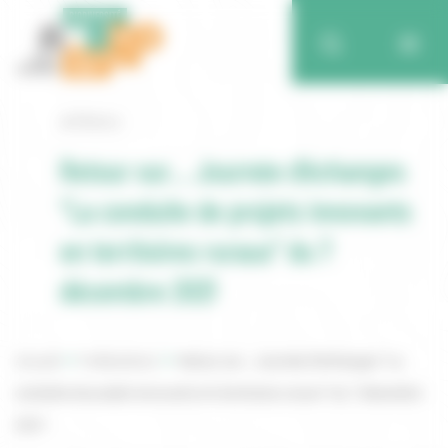
Retour
Retour sur… Journée d’échanges
“La conduite de projets innovants
en territoires ruraux” du 7
décembre 2021
Accueil
Publications
Retour sur… Journée d’échanges “La
conduite de projets innovants en territoires ruraux” du 7 décembre
2021