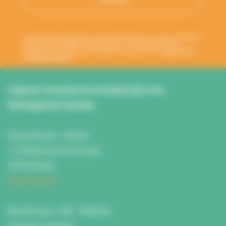
Votre adresse de messagerie est uniquement utilisée pour vous envoyer les lettres
d'information de l'ANBDD. Vous pouvez à tout moment utiliser le lien de
désabonnement intégré dans la newsletter. En savoir plus sur la
gestion de vos
données et vos droits
.
L’Agence normande de la biodiversité et du
développement durable
Site de Rouen : L'Atrium
115 Boulevard de l’Europe
76100 Rouen
Fiche d'accès
Site de Caen : Citis - Pentacle