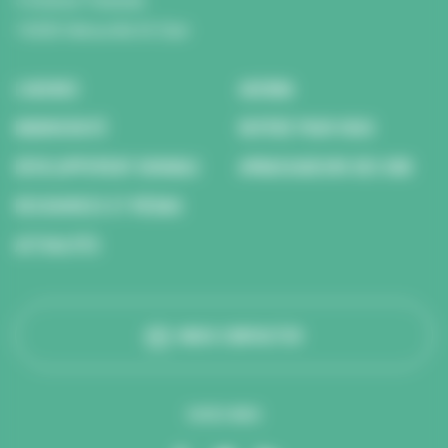
5 Avenue Tsukuba
14200 Hérouville St Clair
L’AGENCE
AGENDA
BIODIVERSITÉ
REPÉRÉ POUR VOUS
DÉVELOPPEMENT DURABLE
AMBASSADEURS DES ODD
RESSOURCES ET MÉDIAS
ACTUALITÉS
NOUS CONTACTER
SUIVEZ-NOUS