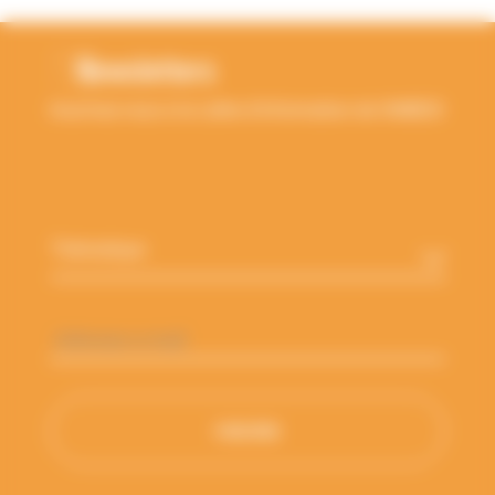
Newsletters
Inscrivez-vous à la Lettre d'information de l'ANBDD
Thématique
*
Adresse
e-
mail
*