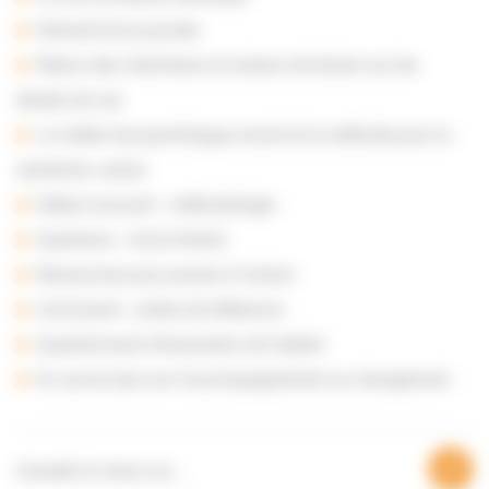
Déroulé de la journée
Retour des chercheurs et acteurs de terrain sur les
études de cas
Le métier de psychologue social et la méthode pour la
recherche -action
Débat mouvant : méthodologie
Questions : micro-trottoir
Ressources pour passer à l’action
Conclusion : pistes de réflexions
Questionnaire d’évaluation de l’atelier
En savoir plus sur l’accompagnement au changement
Consulter le retour sur…