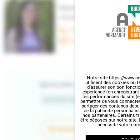
Marion Brosseau
LIENS RECHERCHE – TERRITOIRES
07.88.06.49.97
Envoyer un e-mail
Notre site
https://www.an
utilisent des cookies ou t
Types de contenu
Panneau de gestion des cookie
d’assurer son bon foncti
expérience (en enregistrant
les performances du site (e
Evènement Normandie
permettre de vous connecter 
partager des contenus depuis 
de la publicité personnalis
nos partenaires. Certains t
être déposés sur notre site.
nécessite votre con
PARTAGER LA PAGE