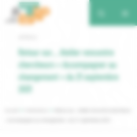
Retour
Retour sur… Atelier rencontre
chercheurs « Accompagner au
changement » du 21 septembre
2021
Accueil
Publications
Retour sur… Atelier rencontre chercheurs
« Accompagner au changement » du 21 septembre 2021