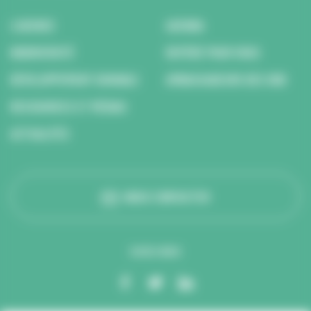
L’AGENCE
AGENDA
BIODIVERSITÉ
REPÉRÉ POUR VOUS
DÉVELOPPEMENT DURABLE
AMBASSADEURS DES ODD
RESSOURCES ET MÉDIAS
ACTUALITÉS
NOUS CONTACTER
SUIVEZ-NOUS