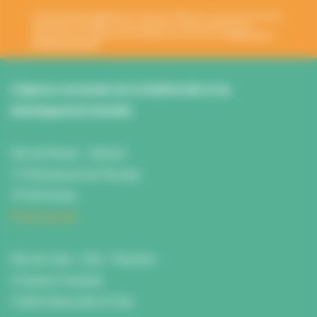
Votre adresse de messagerie est uniquement utilisée pour vous envoyer les lettres
d'information de l'ANBDD. Vous pouvez à tout moment utiliser le lien de
désabonnement intégré dans la newsletter. En savoir plus sur la
gestion de vos
données et vos droits
.
L’Agence normande de la biodiversité et du
développement durable
Site de Rouen : L'Atrium
115 Boulevard de l’Europe
76100 Rouen
Fiche d'accès
Site de Caen : Citis - Pentacle
5 Avenue Tsukuba
14200 Hérouville St Clair