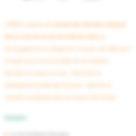
L’ANBDD a organisé une
rencontre des chercheurs impliqués
dans un cycle de trois ans de recherche action
sur
l’accompagnement au changement. L’occasion, de (re)découvrir
le travail mené sur les trois études de cas suivantes :
Agriculture et ressource en eau – Démarches de
développement durable dans les lycées – Optimiser la
rénovation énergétique grâce aux Espaces Info Énergie
Sommaire :
Le mot de Marion Brosseau