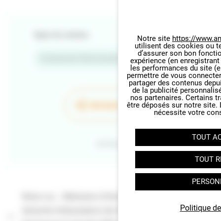
Types de contenu
Notre site
https://www.an
utilisent des cookies ou t
Panneau de gestion des cookie
d’assurer son bon foncti
Evènement Normandie
Webinaire
expérience (en enregistrant
les performances du site (e
permettre de vous connecter 
partager des contenus depuis 
de la publicité personnalis
nos partenaires. Certains t
PARTAGER LA PAGE
être déposés sur notre site.
nécessite votre con
TOUT A
Retour
TOUT R
PERSON
Retour sur… Webinaires d’information pour présenter la
Politique de
démarche Ambassadeurs des Objectifs de