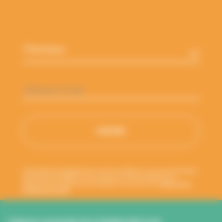
Thématique
*
Adresse
e-
mail
*
Votre adresse de messagerie est uniquement utilisée pour vous envoyer les lettres
d'information de l'ANBDD. Vous pouvez à tout moment utiliser le lien de
désabonnement intégré dans la newsletter. En savoir plus sur la
gestion de vos
données et vos droits
.