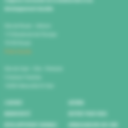
L’Agence normande de la biodiversité et du
développement durable
Site de Rouen : L'Atrium
115 Boulevard de l’Europe
76100 Rouen
Fiche d'accès
Site de Caen : Citis - Pentacle
5 Avenue Tsukuba
14200 Hérouville St Clair
L’AGENCE
AGENDA
BIODIVERSITÉ
REPÉRÉ POUR VOUS
DÉVELOPPEMENT DURABLE
AMBASSADEURS DES ODD