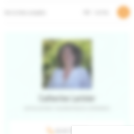
Voir la fiche complète
PDF – 1,43 Mo
Catherine Larinier
CAPITALISATION ET VALORISATION DES EXPÉRIENCES
06 40 73 97 40