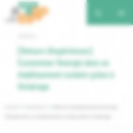
Retour
[Retours d’expériences]
Économiser l’énergie dans un
établissement scolaire grâce à
l’éclairage
Accueil
Publications
[Retours d’expériences] Économiser
l’énergie dans un établissement scolaire grâce à l’éclairage