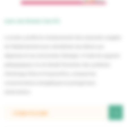
Lycée Jean Rostand, Caen (14)
Le lycée a profité du remplacement des ampoules usagées
de l’établissement pour sensibiliser ses élèves aux
dépenses et aux économies d’énergie. A l’aide de supports
pédagogiques, ils ont étudié l’évolution des systèmes
d’éclairage d’hier et d’aujourd’hui, comparé les
consommations énergétiques et partagé leurs
observations.
+
L’origine du projet