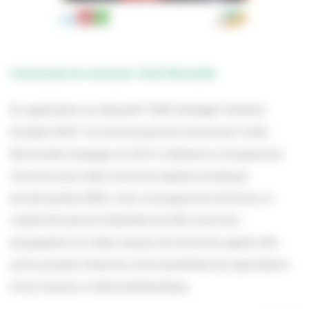
Communauté de communes Yvetot Normandie
En application du dispositif “IDEE Stratégie Territoire
Durable 2030”, la Communauté de communes Yvetot
Normandie s’engage, en 2019, à élaborer un programme
d’actions pour lutter contre les espèces exotiques
envahissantes (EEE). Avec ce programme d’actions, la
collectivité prévoit d’identifier les EEE avant leur
propagation en milieu naturel, de former les agents afin
qu’ils puissent intervenir, et de sensibiliser les agriculteurs
et les citoyens à cette problématique.