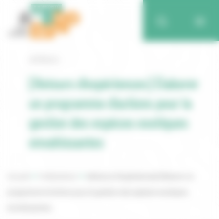
Retour
[Retours d’expériences] Élaborer
un programme d’actions pour la
gestion des espèces exotiques
envahissantes
Accueil
Publications
[Retours d’expériences] Élaborer un
programme d’actions pour la gestion des espèces exotiques
envahissantes