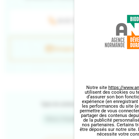
06 40 73 97 40
Envoyer un e-mail
Notre site
https://www.an
utilisent des cookies ou t
Panneau de gestion des cookie
d’assurer son bon foncti
expérience (en enregistrant
Types de contenu
les performances du site (e
permettre de vous connecter 
partager des contenus depuis 
Retour d'expériences
de la publicité personnalis
nos partenaires. Certains t
être déposés sur notre site.
nécessite votre con