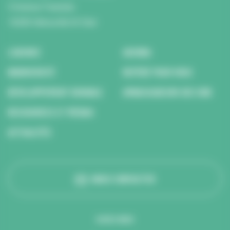
5 Avenue Tsukuba
14200 Hérouville St Clair
L’AGENCE
AGENDA
BIODIVERSITÉ
REPÉRÉ POUR VOUS
DÉVELOPPEMENT DURABLE
AMBASSADEURS DES ODD
RESSOURCES ET MÉDIAS
ACTUALITÉS
NOUS CONTACTER
SUIVEZ-NOUS