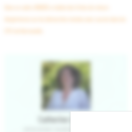
Dans ce cadre, l’ANBDD a réalisé des fiches de retours
d’expériences sur les démarches menées avec succès dans les
EPCI de Normandie.
Catherine Larinier
CAPITALISATION ET VALORISATION DES EXPÉRIENCES