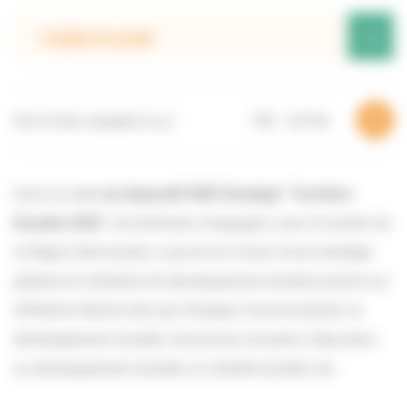
+
L’origine du projet
Voir la fiche complète (4 p.)
PDF – 2,27 Mo
Dans le cadre
du dispositif IDEE Stratégie “Territoire
Durable 2030”
, les territoires s’engagent, avec le soutien de
la Région Normandie, à œuvrer en faveur d’une stratégie
globale et cohérente de développement durable portant sur
différents thèmes tels que l’énergie, l’environnement, le
développement durable, l’économie circulaire, l’éducation
au développement durable, la mobilité durable, etc.