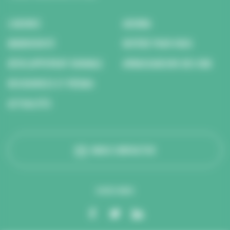
L’AGENCE
AGENDA
BIODIVERSITÉ
REPÉRÉ POUR VOUS
DÉVELOPPEMENT DURABLE
AMBASSADEURS DES ODD
RESSOURCES ET MÉDIAS
ACTUALITÉS
NOUS CONTACTER
SUIVEZ-NOUS