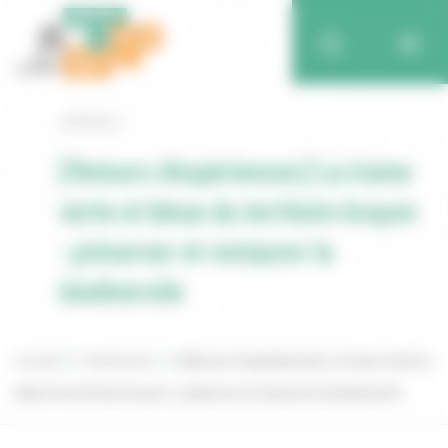
Retour
[Retours d’expériences] La trame
verte et bleue du territoire brayon
: préserver et restaurer la
biodiversité
Accueil
Publications
[Retours d’expériences] La trame verte et
bleue du territoire brayon : préserver et restaurer la biodiversité