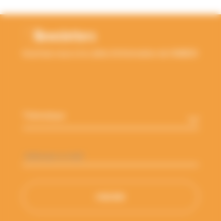
RETOUR EN HAUT
Newsletters
Inscrivez-vous à la Lettre d'information de l'ANBDD
Thématique
*
Adresse
e-
mail
*