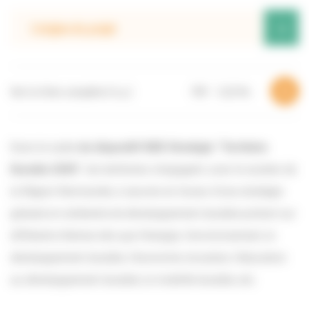
+
L’origine du projet
Voir la fiche complète (4 p.)
PDF – 3,22 Mo
Dans le cadre
du dispositif IDEE Stratégie “Territoire
Durable 2030”
, les territoires s’engagent, avec le soutien de
la Région Normandie, à œuvrer en faveur d’une stratégie
globale et cohérente de développement durable portant sur
différents thèmes tels que l’énergie, l’environnement, le
développement durable, l’économie circulaire, l’éducation
au développement durable, la mobilité durable, etc.