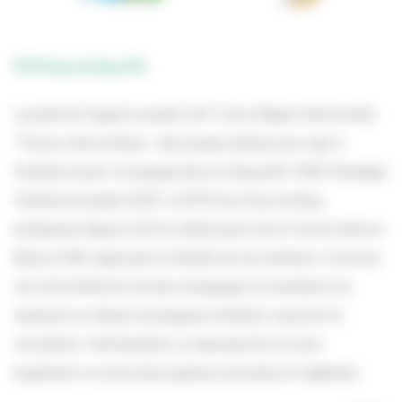
PETR Pays de Bray (76)
Lauréat de l’appel à projets 2017 de la Région Normandie
“Trame verte et bleue : des projets pilotes pour agir à
l’échelle locale” et engagé dans le dispositif “IDEE Stratégie
Territoire Durable 2030”, le PETR du Pays de Bray
entreprend depuis 2018 la déclinaison de la Trame Verte et
Bleue (TVB) régionale à l’échelle de son territoire. À travers
cet outil territorial, les élus s’engagent à maintenir et à
restaurer un réseau écologique cohérent, assurant la
circulation, l’alimentation, la reproduction et, plus
largement, la survie des espèces animales et végétales.