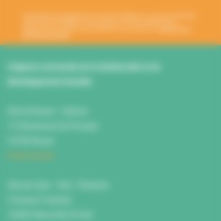
Votre adresse de messagerie est uniquement utilisée pour vous envoyer les lettres
d'information de l'ANBDD. Vous pouvez à tout moment utiliser le lien de
désabonnement intégré dans la newsletter. En savoir plus sur la
gestion de vos
données et vos droits
.
L’Agence normande de la biodiversité et du
développement durable
Site de Rouen : L'Atrium
115 Boulevard de l’Europe
76100 Rouen
Fiche d'accès
Site de Caen : Citis - Pentacle
5 Avenue Tsukuba
14200 Hérouville St Clair