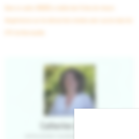
Dans ce cadre, l’ANBDD a réalisé des fiches de retours
d’expériences sur les démarches menées avec succès dans les
EPCI de Normandie.
Catherine Larinier
CAPITALISATION ET VALORISATION DES EXPÉRIENCES