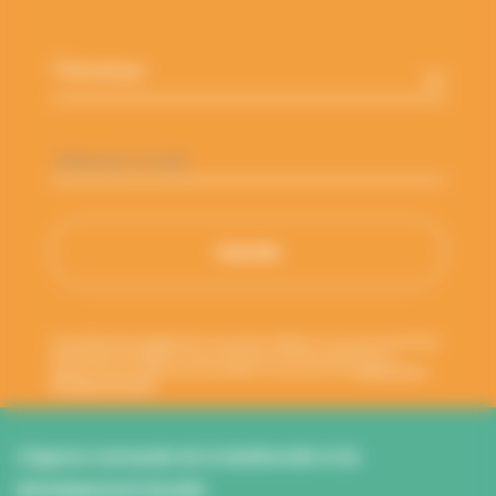
Thématique
*
Adresse
e-
mail
*
Votre adresse de messagerie est uniquement utilisée pour vous envoyer les lettres
d'information de l'ANBDD. Vous pouvez à tout moment utiliser le lien de
désabonnement intégré dans la newsletter. En savoir plus sur la
gestion de vos
données et vos droits
.
L’Agence normande de la biodiversité et du
développement durable