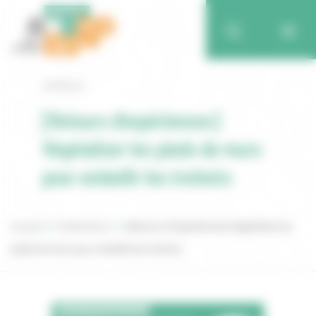
Retour
[Retours d’expériences]
Végétaliser les pieds de murs
pour embellir les trottoirs
Accueil
Publications
[Retours d’expériences] Végétaliser les
pieds de murs pour embellir les trottoirs