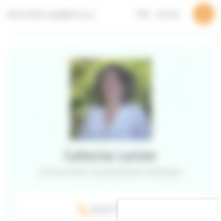
Voir la fiche complète (4 p.)
PDF – 4,74 Mo
Catherine Larinier
CAPITALISATION ET VALORISATION DES EXPÉRIENCES
06 40 73 97 40