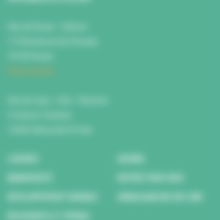
Site de Rouen : L'Atrium
115 Boulevard de l’Europe
76100 Rouen
Fiche d'accès
Site de Caen : Citis - Pentacle
5 Avenue Tsukuba
14200 Hérouville St Clair
L’AGENCE
AGENDA
BIODIVERSITÉ
REPÉRÉ POUR VOUS
DÉVELOPPEMENT DURABLE
AMBASSADEURS DES ODD
RESSOURCES ET MÉDIAS