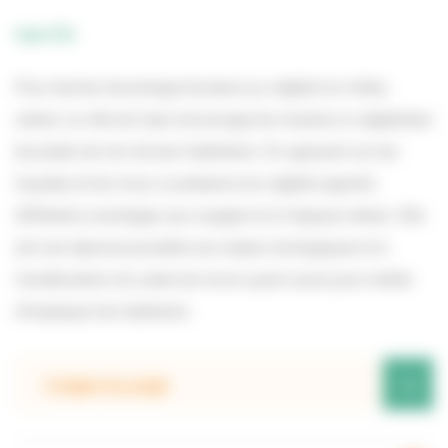
Caen (14)
Pour donner davantage de place au végétal en milieu
urbain, la ville de Caen encourage les riverains à végétaliser
les pieds de mur de leur habitation. En agissant sur les
façades et les murs, la présence du végétal apporte
différents avantages aux usagers et à l’espace urbain. Elle
est une réponse possible aux enjeux écologiques et à
l’amélioration du cadre de vie en ayant aussi pour mérite
d’impliquer les habitants.
+
L’origine du projet