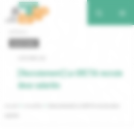
Retour
RECRUTEMENT
6 DÉCEMBRE 2021
[Recrutement] Le GRETIA recrute
deux salariés
Accueil
Actualités
[Recrutement] Le GRETIA recrute deux
salariés