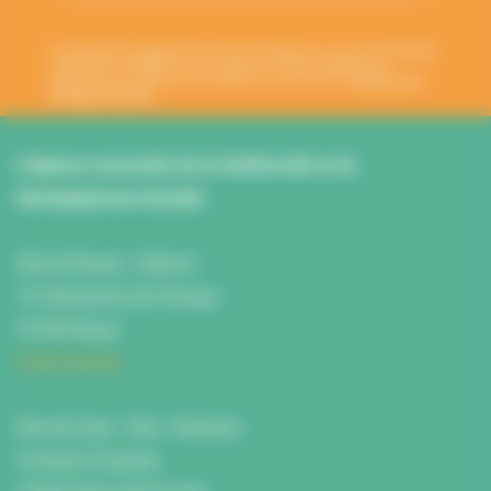
Votre adresse de messagerie est uniquement utilisée pour vous envoyer les lettres
d'information de l'ANBDD. Vous pouvez à tout moment utiliser le lien de
désabonnement intégré dans la newsletter. En savoir plus sur la
gestion de vos
données et vos droits
.
L’Agence normande de la biodiversité et du
développement durable
Site de Rouen : L'Atrium
115 Boulevard de l’Europe
76100 Rouen
Fiche d'accès
Site de Caen : Citis - Pentacle
5 Avenue Tsukuba