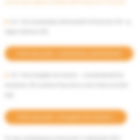
recrute deux salariés à Rennes (35) et Nord-sur-Erdre (44).
Un / Une assistant(e) administratif et financier, CDI , au
siège à Rennes (35)
Fiche de poste « assistant(e) administratif
Un / Une chargé(e) de mission – coordinateur(trice)
d’antenne, CDI, antenne Pays de la Loire à Nort-sur-Erdre
(44)
Fiche de poste « chargé(e) de mission »
Fin des candidatures le dimanche 12 décembre 2021.