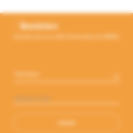
RETOUR EN HAUT
Newsletters
Inscrivez-vous à la Lettre d'information de l'ANBDD
Thématique
*
Adresse
e-
mail
*