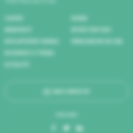
14200 Hérouville St Clair
L’AGENCE
AGENDA
BIODIVERSITÉ
REPÉRÉ POUR VOUS
DÉVELOPPEMENT DURABLE
AMBASSADEURS DES ODD
RESSOURCES ET MÉDIAS
ACTUALITÉS
NOUS CONTACTER
SUIVEZ-NOUS