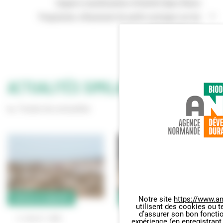
[Appel à manifestation d’intérêt] Open Rivers
Programme, effacement de petits ouvrages sur les
rivières d'Europe
ACTUALITÉS SIMILAIRES
Toutes les actualités
ESPÈCES & HABITATS
ESPÈCES & HABITATS
Notre site
https://www.an
utilisent des cookies ou t
Panneau de gestion des cookie
d’assurer son bon foncti
24
JUIN
2026
9
JUILLET
2026
expérience (en enregistrant