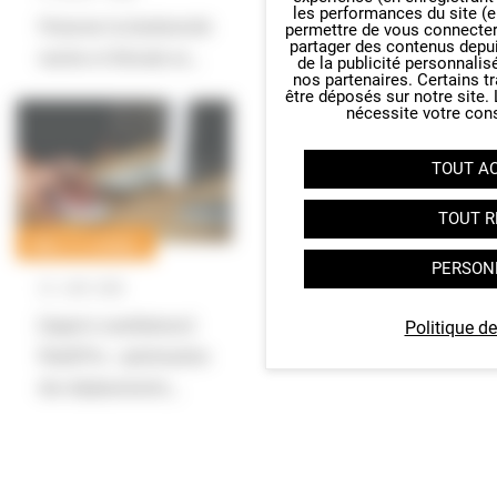
les performances du site (e
Forte chaleur – Agissez
Préserver la biodiversité
permettre de vous connecter 
partager des contenus depuis 
face aux risques…
marine et littorale en…
de la publicité personnalis
nos partenaires. Certains t
être déposés sur notre site.
nécessite votre con
TOUT A
TOUT R
MOBILITÉ DURABLE
PERSON
23
JUIN
2026
[Appel à candidature]
Politique de
Mobili’Pro : optimisation
des déplacements…