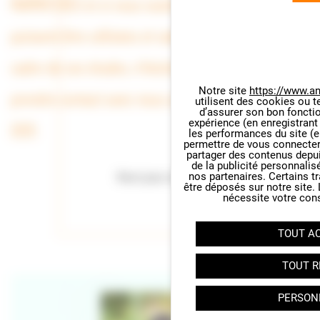
MAMMIFERES et si vous souhaitez qu’elles
puissent être utilisées et valorisées dans le
cadre de ces études, n’hésitez pas à
Notre site
https://www.an
prendre contact avec nous avant le 15 avril
utilisent des cookies ou t
Panneau de gestion des cookie
d’assurer son bon foncti
expérience (en enregistrant
2021.
les performances du site (e
permettre de vous connecter 
partager des contenus depuis 
de la publicité personnalis
Merci pour votre investissement
nos partenaires. Certains t
être déposés sur notre site.
nécessite votre con
TOUT A
TOUT R
PERSON