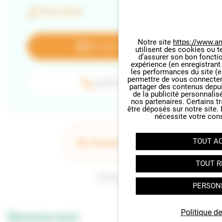
Site internet
Notre site
https://www.an
Envoyer un e-mail
utilisent des cookies ou t
Panneau de gestion des cookie
d’assurer son bon foncti
expérience (en enregistrant
les performances du site (e
permettre de vous connecter 
06 70 72 61 15
partager des contenus depuis 
de la publicité personnalis
nos partenaires. Certains t
être déposés sur notre site.
nécessite votre con
TOUT A
PARTAGER LA PAGE
TOUT R
Retour
PERSON
Politique de
Découvrez aussi