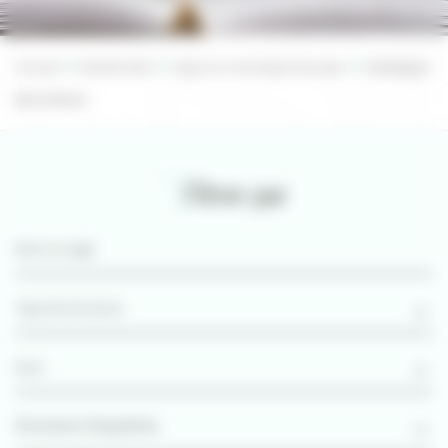
Accueil
Biodiversité
Appui au montage de projet
Catalogue
des acteurs
Filtrer par
Domaine d'expertise