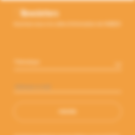
Newsletters
Inscrivez-vous à la Lettre d'information de l'ANBDD
Thématique
*
Adresse
e-
mail
*