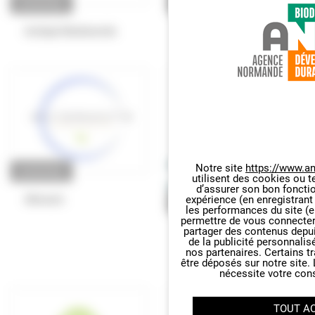
ENTREPRISE
ENTREPRISE
Archipel Biodiversite
Natterra
Notre site
https://www.an
ENTREPRISE
utilisent des cookies ou t
Panneau de gestion des cookie
d’assurer son bon foncti
Alteracts
expérience (en enregistrant
BUREAU D'ÉTUDES
les performances du site (e
permettre de vous connecter 
Biotope SAS – Agence
partager des contenus depuis 
de la publicité personnalis
Normandie
nos partenaires. Certains t
être déposés sur notre site.
nécessite votre con
TOUT A