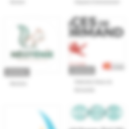
Dervenn
Sequana Environnement
ASSOCIATION
ENTREPRISE
Fédération Races de
Néoténie
Normandie