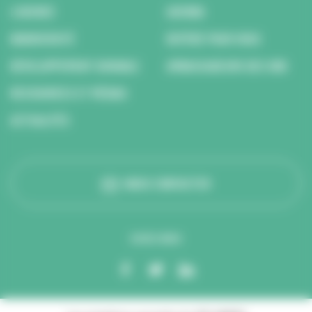
L’AGENCE
AGENDA
BIODIVERSITÉ
REPÉRÉ POUR VOUS
DÉVELOPPEMENT DURABLE
AMBASSADEURS DES ODD
RESSOURCES ET MÉDIAS
ACTUALITÉS
NOUS CONTACTER
SUIVEZ-NOUS