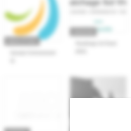
ASSOCIATION
BUREAU D'ÉTUDES
Maraîchage Sol Vivant
(MSV)
Synergis Environnement
SE