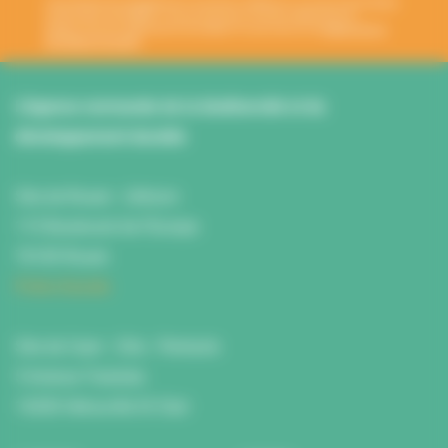
Votre adresse de messagerie est uniquement utilisée pour vous envoyer les lettres
d'information de l'ANBDD. Vous pouvez à tout moment utiliser le lien de
désabonnement intégré dans la newsletter. En savoir plus sur la
gestion de vos
données et vos droits
.
L’Agence normande de la biodiversité et du
développement durable
Site de Rouen : L'Atrium
115 Boulevard de l’Europe
76100 Rouen
Fiche d'accès
Site de Caen : Citis - Pentacle
5 Avenue Tsukuba
14200 Hérouville St Clair