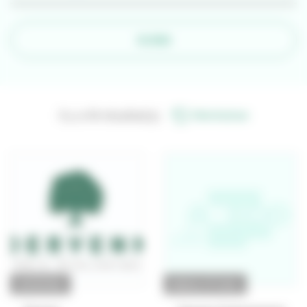
FILTRER
Il y a 94 résultat(s).
Réinitialiser
ENTREPRISE
BUREAU D'ÉTUDES