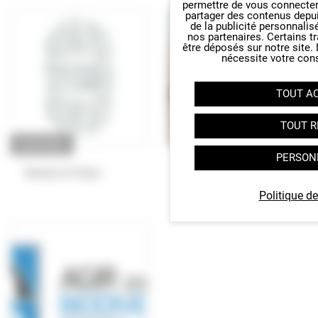
permettre de vous connecter 
partager des contenus depuis 
de la publicité personnalis
nos partenaires. Certains t
être déposés sur notre site.
nécessite votre con
TOUT A
TOUT R
ENTREPRISE
PERSON
► Pas encore inscrit dans
Racines & Cimes
le Catalogue…
Politique de