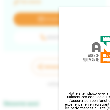
Site internet
Envoyer un e-mail
06 03 61 38 69
PARTAGER LA PAGE
Retour
Notre site
https://www.an
utilisent des cookies ou t
Panneau de gestion des cookie
d’assurer son bon foncti
Découvrez aussi
expérience (en enregistrant
les performances du site (e