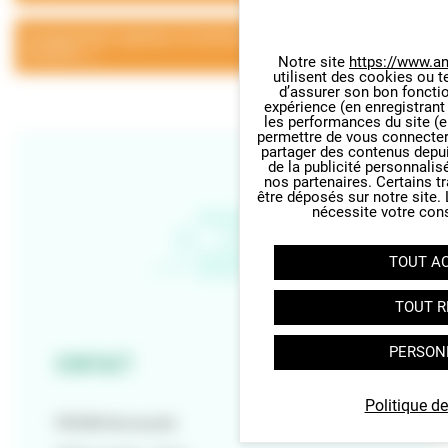
Enseignement supérieur et recherche (chercheurs,
étudiants…)
Notre site
https://www.an
utilisent des cookies ou t
Panneau de gestion des cookie
d’assurer son bon foncti
expérience (en enregistrant
les performances du site (e
permettre de vous connecter 
partager des contenus depuis 
de la publicité personnalis
nos partenaires. Certains t
être déposés sur notre site.
nécessite votre con
TOUT A
TOUT R
PERSON
CONTACT
Politique de
FREDON Normandie