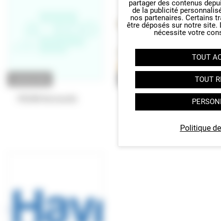
partager des contenus depuis 
de la publicité personnalis
nos partenaires. Certains t
être déposés sur notre site.
nécessite votre con
TOUT A
ASSOCIATION
ASSOCIATION
TOUT R
FREDON Normandie
Fédération Départementale
PERSON
des Chasseurs de l’Orne –
…
Politique de