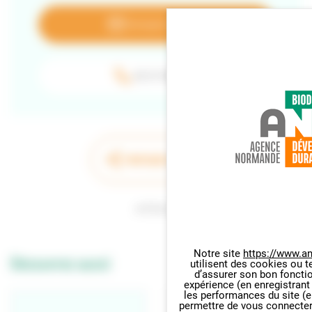
Envoyer un e-mail
02 31 90 06 92
PARTAGER LA PAGE
Retour
Notre site
https://www.an
Découvrez aussi
utilisent des cookies ou t
Panneau de gestion des cookie
d’assurer son bon foncti
expérience (en enregistrant
les performances du site (e
permettre de vous connecter 