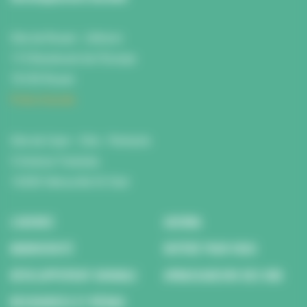
Site de Rouen : L'Atrium
115 Boulevard de l’Europe
76100 Rouen
Fiche d'accès
Site de Caen : Citis - Pentacle
5 Avenue Tsukuba
14200 Hérouville St Clair
L’AGENCE
AGENDA
BIODIVERSITÉ
REPÉRÉ POUR VOUS
DÉVELOPPEMENT DURABLE
AMBASSADEURS DES ODD
RESSOURCES ET MÉDIAS