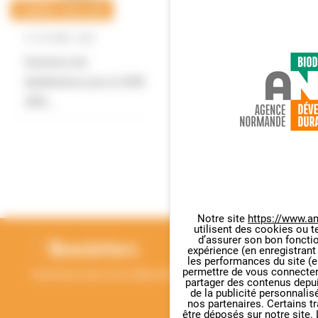
ÉCONOMIE CIRCULAIRE
15
OCTOBRE
2020
Ouverture des
labellisations pour la SERD
2020…
RETOUR EN HAUT
Notre site
https://www.an
utilisent des cookies ou t
Panneau de gestion des cookie
d’assurer son bon foncti
Newsletters
expérience (en enregistrant
les performances du site (e
permettre de vous connecter 
Inscrivez-vous à la Lettre d'information de l'ANBDD
partager des contenus depuis 
de la publicité personnalis
nos partenaires. Certains t
être déposés sur notre site.