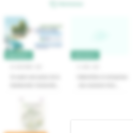
Réinitialiser
BIODIVERSITÉ
BIODIVERSITÉ
26
NOVEMBRE
2021
14
AVRIL
2021
Un week-end autour de la
Collectivités et entreprises
biodiversité, l’université…
: des moments forts…