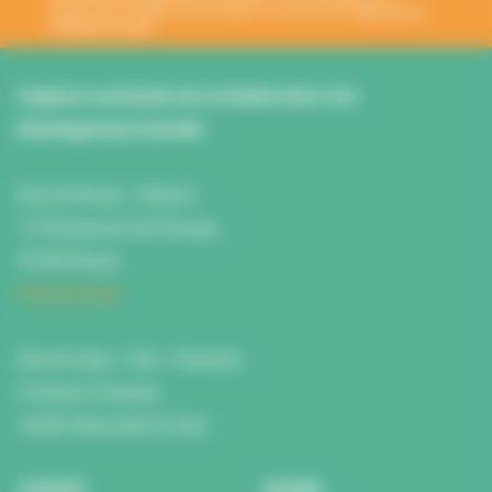
désabonnement intégré dans la newsletter. En savoir plus sur la
gestion de vos
données et vos droits
.
L’Agence normande de la biodiversité et du
développement durable
Site de Rouen : L'Atrium
115 Boulevard de l’Europe
76100 Rouen
Fiche d'accès
Site de Caen : Citis - Pentacle
5 Avenue Tsukuba
14200 Hérouville St Clair
L’AGENCE
AGENDA