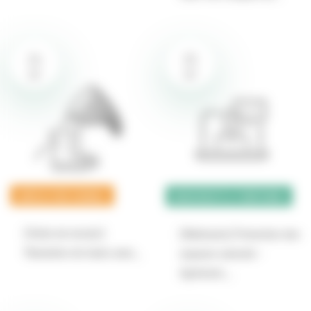
24
25
SEP
SEP
AGRICULTURE DURABLE
BIODIVERSITÉ & TERRITOIRES
[Visite de terrain]
[Webinaire] Protection des
Plantation de haies avec…
espaces naturels –
Agrément,…