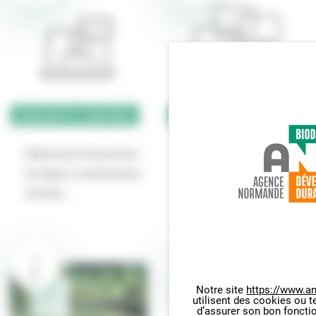
BIODIVERSITÉ & TERRITOIRES
BIODIVERSITÉ & TERRITOIRES
[Colloque] Aménagements
[Webinaire] Présentation
et biodiversité des
de l’Appel à manifestation
continuums fluviaux…
d’intérêt…
2
6
7
OCT
OCT
OCT
Notre site
https://www.an
utilisent des cookies ou t
Panneau de gestion des cookie
d’assurer son bon foncti