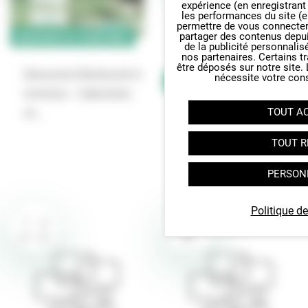
expérience (en enregistrant
les performances du site (e
permettre de vous connecter 
BIODIVERSITÉ & TERRITOIRES
partager des contenus depuis 
de la publicité personnalis
nos partenaires. Certains t
être déposés sur notre site.
[Rencontre] Biodiversité &
nécessite votre con
BIODIVERSITÉ & TERRITOIRES
territoires – Collectivités
en…
TOUT A
[Rencontres Territoire
engagé] Rafraîchissement
TOUT R
urbain – Comment…
PERSON
Politique de
8
7
9
OCT
OCT
OCT