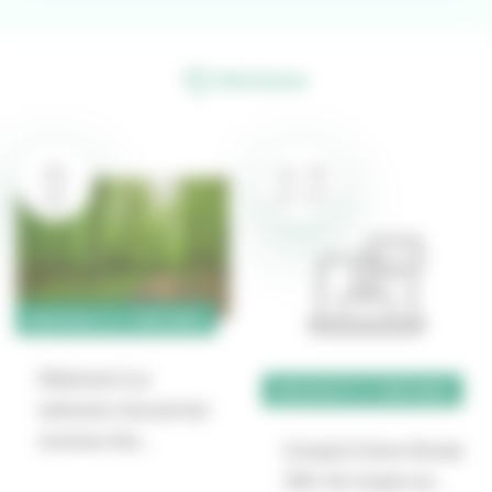
Réinitialiser
24
24
25
SEP
SEP
SEP
BIODIVERSITÉ & TERRITOIRES
[Webinaire] Les
BIODIVERSITÉ & TERRITOIRES
webinaires d’accueil des
nouveaux élus…
[Congrès] France littorale
2100, 45e Congrès de…