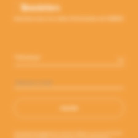
Newsletters
Inscrivez-vous à la Lettre d'information de l'ANBDD
Thématique
*
Adresse
e-
mail
*
Votre adresse de messagerie est uniquement utilisée pour vous envoyer les lettres
d'information de l'ANBDD. Vous pouvez à tout moment utiliser le lien de