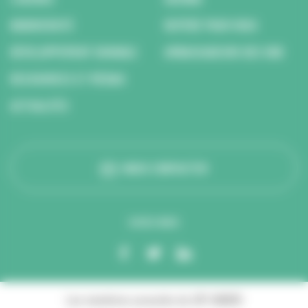
BIODIVERSITÉ
REPÉRÉ POUR VOUS
DÉVELOPPEMENT DURABLE
AMBASSADEURS DES ODD
RESSOURCES ET MÉDIAS
ACTUALITÉS
NOUS CONTACTER
SUIVEZ-NOUS
Les membres associés du GIP ANBDD