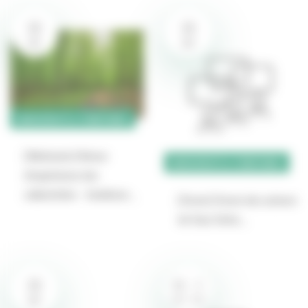
29
29
SEP
SEP
BIODIVERSITÉ & TERRITOIRES
[Webinaire] Retour
BIODIVERSITÉ & TERRITOIRES
d’expérience des
collectivités – Améliorer…
[Forum] Forum des acteurs
de l’eau Seine…
29
30
2
SEP
OCT
SEP