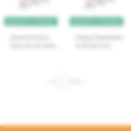
BIODIVERSITÉ & TERRITOIRES
BIODIVERSITÉ & TERRITOIRES
[Rencontres] Sous le
[Colloque] Végétalisation
foncier, des sols vivants…
de l’îlot bâti et des…
2
‹
1
3
4
›
RETOUR EN HAUT