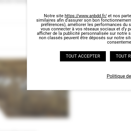
a.de-roton@ofb.gouv.fr
s
Notre site
https://www.anbdd.fr/
et nos parte
similaires afin d’assurer son bon fonctionnement
préférences), améliorer les performances du si
vous connecter à vos réseaux sociaux et d’y pa
afficher de la publicité personnalisée sur notre 
non classés peuvent être déposés sur notre sit
consentemen
TOUT ACCEPTER
TOUT R
Politique de