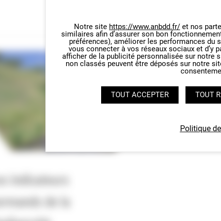
s
Notre site
https://www.anbdd.fr/
et nos parte
similaires afin d’assurer son bon fonctionnement
préférences), améliorer les performances du si
vous connecter à vos réseaux sociaux et d’y pa
afficher de la publicité personnalisée sur notre 
non classés peuvent être déposés sur notre sit
consentemen
TOUT ACCEPTER
TOUT R
Politique de
es indicateurs
ormands de la