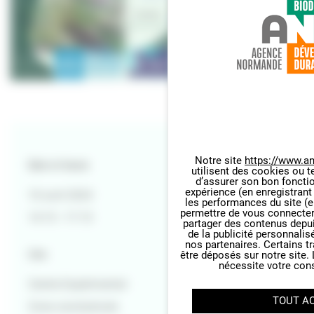
Notre site
https://www.an
Date et heure
utilisent des cookies ou t
Panneau de gestion des cookie
d’assurer son bon foncti
expérience (en enregistrant
10 avril 2024
les performances du site (e
permettre de vous connecter 
14:15 - 17:15
partager des contenus depuis 
de la publicité personnalis
nos partenaires. Certains t
Lieu
être déposés sur notre site.
nécessite votre con
Centre Expérimental
TOUT A
Zone conchylicole