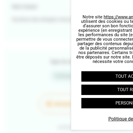
Votre Contact
Notre site
https://www.an
Syndicat des énergies renouvelables
utilisent des cookies ou t
Panneau de gestion des cookie
d’assurer son bon foncti
expérience (en enregistrant
les performances du site (e
permettre de vous connecter 
partager des contenus depuis 
de la publicité personnalis
nos partenaires. Certains t
être déposés sur notre site.
Types de contenu
nécessite votre con
Colloque
TOUT A
TOUT R
PERSON
PARTAGER LA PAGE
Politique de
Retour