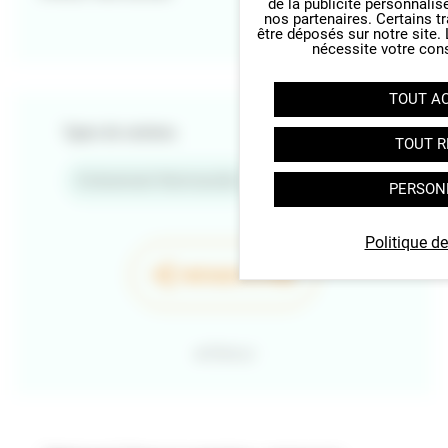
de la publicité personnalis
nos partenaires. Certains t
être déposés sur notre site.
nécessite votre con
TOUT A
Types de contenu
TOUT R
Evènement Normandie
Rencontres
PERSON
Politique de
PARTAGER LA PAGE
Retour