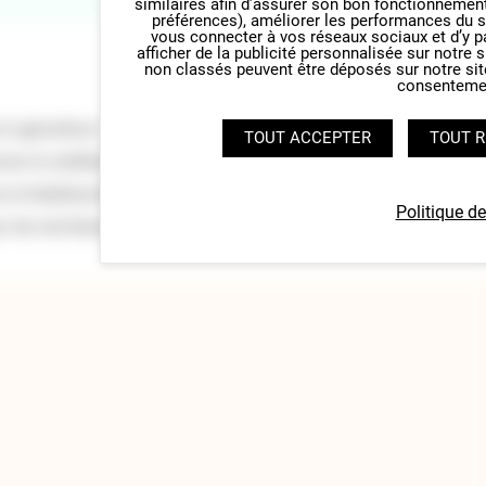
similaires afin d’assurer son bon fonctionnement
préférences), améliorer les performances du si
vous connecter à vos réseaux sociaux et d’y pa
afficher de la publicité personnalisée sur notre 
non classés peuvent être déposés sur notre sit
consentemen
t agriculture : restaurer la
TOUT ACCEPTER
TOUT R
rcer la résilience- #4 Cycle
 et biodiversité : enjeux et
Politique de
r les territoires franciliens