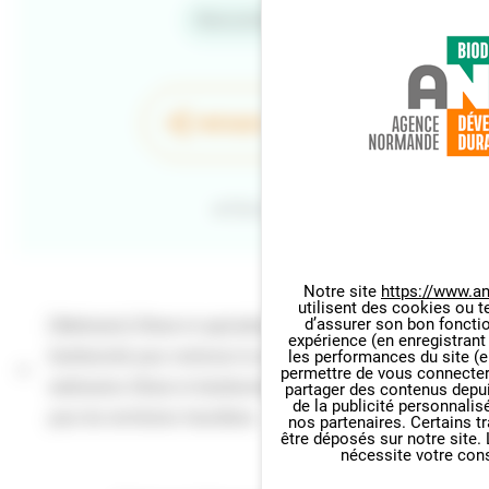
Rencontres
PARTAGER LA PAGE
Retour
Notre site
https://www.an
utilisent des cookies ou t
Panneau de gestion des cookie
[Webinaire] Climat et agriculture : restaurer la
d’assurer son bon foncti
expérience (en enregistrant
biodiversité pour renforcer la résilience- #4 Cycle de
les performances du site (e
permettre de vous connecter 
webinaires Climat et biodiversité : enjeux et solutions
partager des contenus depuis 
de la publicité personnalis
pour les territoires franciliens
nos partenaires. Certains t
être déposés sur notre site.
nécessite votre con