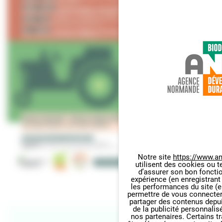
Notre site
https://www.an
utilisent des cookies ou t
Panneau de gestion des cookie
d’assurer son bon foncti
expérience (en enregistrant
les performances du site (e
permettre de vous connecter 
partager des contenus depuis 
de la publicité personnalis
nos partenaires. Certains t