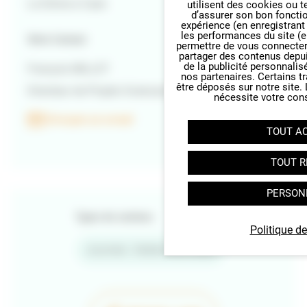
Le Dôme à Caen
utilisent des cookies ou t
Panneau de gestion des cookie
d’assurer son bon foncti
expérience (en enregistrant
les performances du site (e
Votre Contact
permettre de vous connecter 
partager des contenus depuis 
de la publicité personnalis
François MILLET
nos partenaires. Certains t
être déposés sur notre site.
Directeur de Projets Sciences & Société au Dôme
nécessite votre con
Envoyer un e-mail
TOUT A
TOUT R
PERSON
Types de contenu
Politique de
Journée / Atelier technique