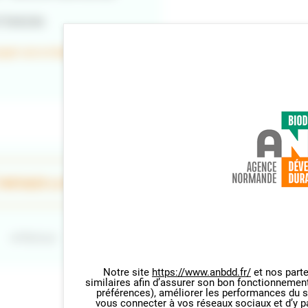
7508286
yer un e-mail
PARTAGER LA PAGE
Retour
s
Notre site
https://www.anbdd.fr/
et nos parte
similaires afin d’assurer son bon fonctionnement
préférences), améliorer les performances du si
vous connecter à vos réseaux sociaux et d’y pa