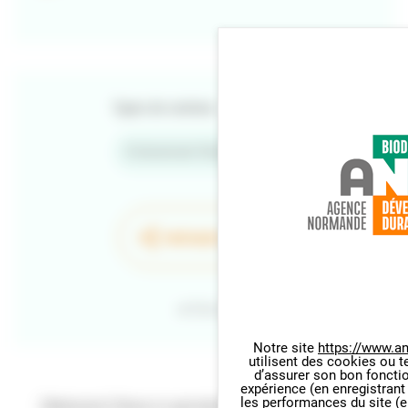
Types de contenu
Evènement Normandie
PARTAGER LA PAGE
Retour
Notre site
https://www.an
utilisent des cookies ou t
Panneau de gestion des cookie
d’assurer son bon foncti
expérience (en enregistrant
les performances du site (e
[Webinaire] Climat et agriculture : restaurer la