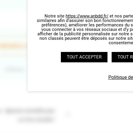
s
Notre site
https://www.anbdd.fr/
et nos parte
similaires afin d’assurer son bon fonctionnement
préférences), améliorer les performances du si
vous connecter à vos réseaux sociaux et d’y pa
afficher de la publicité personnalisée sur notre 
non classés peuvent être déposés sur notre sit
consentemen
PARTAGER LA PAGE
TOUT ACCEPTER
TOUT R
Retour
Politique de
o - Agissons ensemble pour
un futur durable !