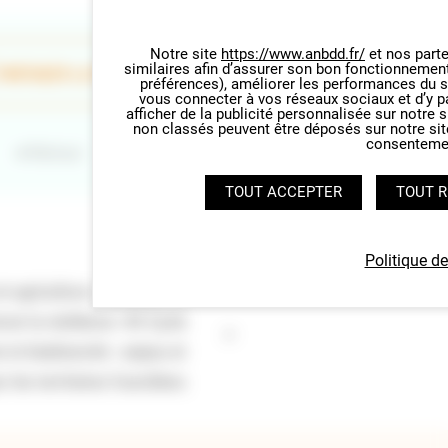
s
Notre site
https://www.anbdd.fr/
et nos parte
similaires afin d’assurer son bon fonctionnement
PARTAGER LA PAGE
préférences), améliorer les performances du si
vous connecter à vos réseaux sociaux et d’y pa
afficher de la publicité personnalisée sur notre 
non classés peuvent être déposés sur notre sit
consentemen
Retour
TOUT ACCEPTER
TOUT R
Politique de
t agriculture : restaurer la
rcer la résilience- #4 Cycle
 et biodiversité : enjeux et
r les territoires franciliens