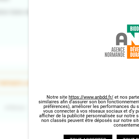
ion Salon de l’Écologie
PARTAGER LA PAGE
s
Notre site
https://www.anbdd.fr/
et nos parte
similaires afin d’assurer son bon fonctionnement
préférences), améliorer les performances du si
Retour
vous connecter à vos réseaux sociaux et d’y pa
afficher de la publicité personnalisée sur notre 
non classés peuvent être déposés sur notre sit
consentemen