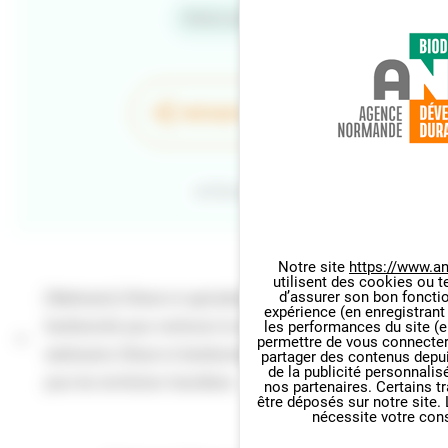
Webinaire
PARTAGER LA PAGE
Retour
Notre site
https://www.an
utilisent des cookies ou t
Panneau de gestion des cookie
[Webinaire] Climat et agriculture : restaurer la
d’assurer son bon foncti
expérience (en enregistrant
biodiversité pour renforcer la résilience- #4 Cycle de
les performances du site (e
permettre de vous connecter 
webinaires Climat et biodiversité : enjeux et solutions
partager des contenus depuis 
de la publicité personnalis
pour les territoires franciliens
nos partenaires. Certains t
être déposés sur notre site.
nécessite votre con