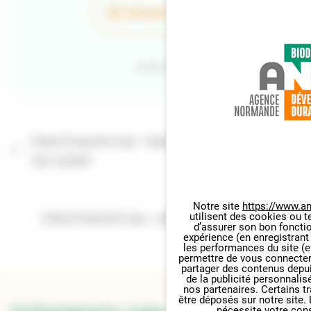
PARTAGER LA PAGE
Retour
[Salon] Empreinte Expo - Agissons ensemble pour un
futur durable !
Notre site
https://www.an
[Salon] Empreinte Expo - Agissons ensemble pour un
utilisent des cookies ou t
Panneau de gestion des cookie
d’assurer son bon foncti
futur durable !
expérience (en enregistrant
les performances du site (e
permettre de vous connecter 
partager des contenus depuis 
de la publicité personnalis
nos partenaires. Certains t
être déposés sur notre site.
nécessite votre con