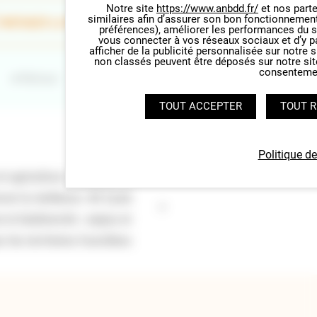
Notre site
https://www.anbdd.fr/
et nos parte
similaires afin d’assurer son bon fonctionnement
PARTAGER LA PAGE
préférences), améliorer les performances du si
vous connecter à vos réseaux sociaux et d’y pa
afficher de la publicité personnalisée sur notre 
non classés peuvent être déposés sur notre sit
consentemen
Retour
TOUT ACCEPTER
TOUT R
Politique de
t agriculture : restaurer la
rcer la résilience- #4 Cycle
 et biodiversité : enjeux et
r les territoires franciliens