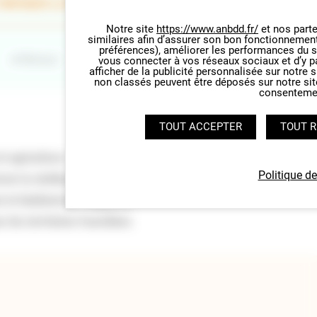
PARTAGER LA PAGE
Notre site
https://www.anbdd.fr/
et nos parte
similaires afin d’assurer son bon fonctionnement
préférences), améliorer les performances du si
Retour
vous connecter à vos réseaux sociaux et d’y pa
afficher de la publicité personnalisée sur notre 
non classés peuvent être déposés sur notre sit
consentemen
TOUT ACCEPTER
TOUT R
t agriculture : restaurer la
Politique de
rcer la résilience- #4 Cycle
 et biodiversité : enjeux et
r les territoires franciliens